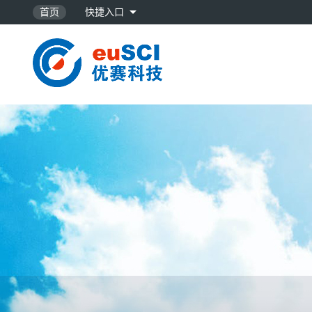
首页
快捷入口
NorthP…
SILICO…
32位地震数…