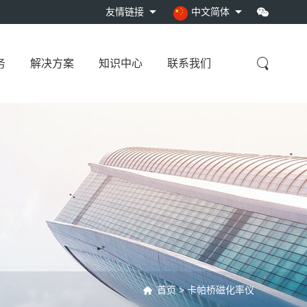
友情链接
中文简体
务
解决方案
知识中心
联系我们
孔宽频带井…
太阳能电源系…
埋入式组合观…
首页
>
卡帕桥磁化率仪