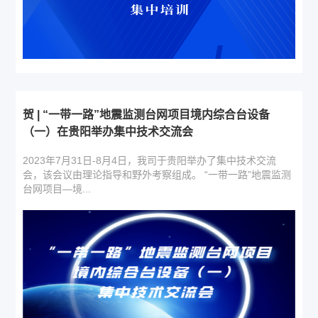
贺 | “一带一路”地震监测台网项目境内综合台设备
（一）在贵阳举办集中技术交流会
2023年7月31日-8月4日，我司于贵阳举办了集中技术交流
会，该会议由理论指导和野外考察组成。 “一带一路”地震监测
台网项目—境...