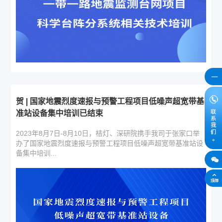
贺 | 国家地震烈度速报与预警工程项目低噪声超宽带基
准站设备集中培训已结束
2023年8月7日-8月10日，桔灯、深研院携手我司于张家口举
办了国家地震烈度速报与预警工程项目低噪声超宽带基准站设
备集中培训...