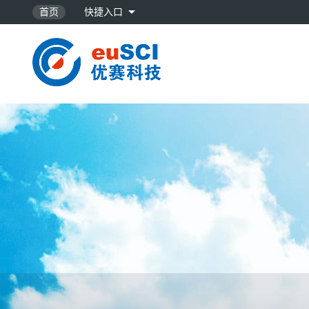
首页
快捷入口
NorthP…
SILICO…
32位地震数…