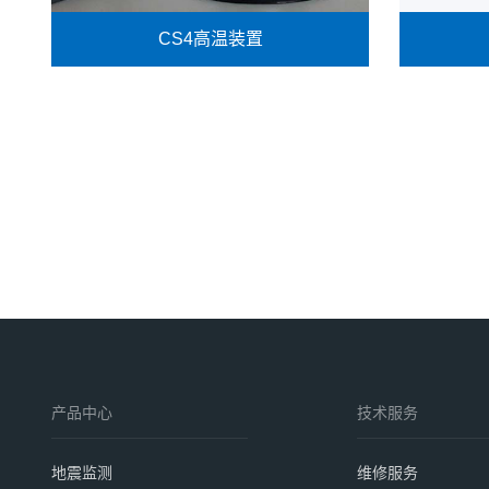
CS4高温装置
KLY5-A和MFK2-FA卡帕桥磁化率仪
的选配件，用于测量磁化率的高温变
化。
由磁化
测量土
可应用
查看详情
产品中心
技术服务
地震监测
维修服务