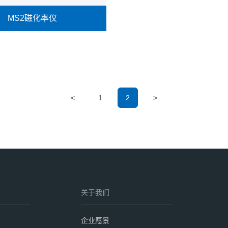
MS2磁化率仪
<
1
2
>
磁化率仪
率读数表和一系列多种用途的
壤和岩石磁化率的探头组成，
于野外或实验室磁化率测量。
查看详情
关于我们
企业愿景