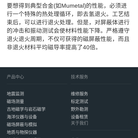
要想得到典型合金(如Mumetal)的性能，必须进
行一个特殊的热处理循环，即去氢退火。工艺结
束后，可以进行退火处理。但是，对屏蔽体进行
的冲击和振动测试会使材料性能下降。严格遵守
退火退火周期，不仅可获得的磁屏蔽性能，而且
非退火材料平均磁导率提高了40倍。
产品中心
技术服务
地震监测
维修服务
磁场测量
标定测试
古地磁学与岩石磁学
野外勘测
海洋仪器与设备
设备租赁
关于我们
磁场屏蔽与模拟
地质与物探仪器