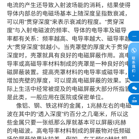
电流的产生还导致入射波场能的消耗，结果使得
导体内部总的电磁场基本上随深度呈指数衰减，
可以用“贯穿深度”来表示衰减的程度。“贯穿深
度”与入射电磁波的频率、导体的电导率及磁导
率都有关系：频率越高、电导率越大、磁导率越
大“贯穿深度”就越小。当壳罩壁的厚度大于贯穿
深度时，壳罩就具有良好的电磁屏蔽作用。高电
导率或高磁导率材料制成的壳罩是一种良好的电
磁屏蔽装置。提高壳罩材料的电导率或磁导率，
增加壳壁的厚度，可以提高电磁屏蔽的效果。实
际上生活中经常被提及的电磁屏蔽大部分所指皆
是此类，一般应用在医院或保密单位。
像铝、钢、铁这样的金属，1兆赫左右的电磁
波在其中的“透入深度”约百分之几毫米，所以这
些金属只要一张纸那么厚就基本可以屏蔽I兆赫
的电磁波。高电导率材料制成的屏蔽物对低频磁