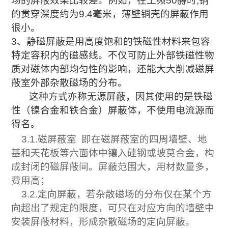
场的屏蔽效果比较差。例如，在工频50赫时,铜
的贯穿深度约为9.4毫米，薄壁铜壳的屏蔽作用
很小。
3、静磁屏蔽是用高度饱和的铁磁性材料来包容
特定容积内的磁感线。不仅可防止外部铁磁性物
质对磁体内部均匀性的影响，还能大大削减磁屏
蔽室外部杂散磁场的分布。
这种方式亦称无源屏蔽，因其
使用的是铁磁
性（镍合金和铁合金）屏蔽体，不使用电流源而
得名。
3.1.磁屏蔽室 即在磁屏蔽室的四周墙壁、地
基和天花板等六面体中镶入硅钢或坡莫合金，构
成封闭的磁屏蔽间。屏蔽范围大，用材数量多，
费用高；
3.2.定向屏蔽，若杂散磁场的分布仅在某个方
向超出了规定的限度，可只在对应方向的墙壁中
安装屏蔽材料，形成杂散磁场的定向屏蔽。