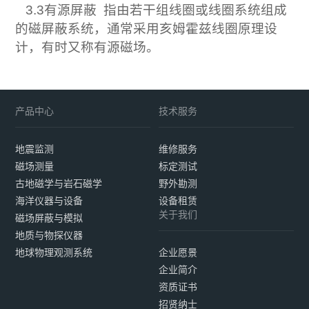
3.3有源屏蔽 指由若干组线圈或线圈系统组成
的磁屏蔽系统，通常采用亥姆霍兹线圈原理设
计，有时又称有源磁场。
产品中心
技术服务
地震监测
维修服务
磁场测量
标定测试
古地磁学与岩石磁学
野外勘测
海洋仪器与设备
设备租赁
关于我们
磁场屏蔽与模拟
地质与物探仪器
地球物理观测系统
企业愿景
企业简介
资质证书
招贤纳士