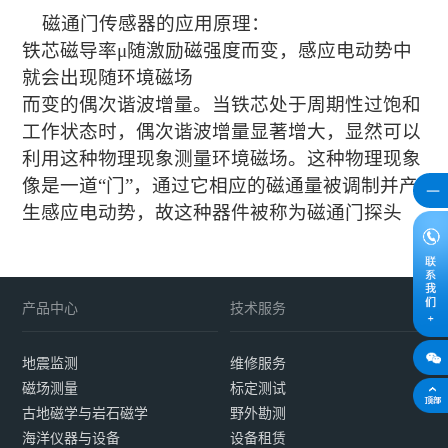
磁通门传感器的应用原理：
铁芯磁导率μ随激励磁强度而变，感应电动势中
就会出现随环境磁场
而变的偶次谐波增量。当铁芯处于周期性过饱和
工作状态时，偶次谐波增量
显著增大，显然可以
利用这种物理现象测量环境磁场。这种物理现象
像是一道
“门”，通过它相应的磁通量被调制并产
生感应电动势，故这种器件被称为
磁通门探头
产品中心
技术服务
地震监测
维修服务
磁场测量
标定测试
古地磁学与岩石磁学
野外勘测
海洋仪器与设备
设备租赁