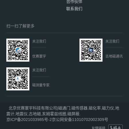
合作伙伴
联系我们
扫一扫了解更多
关注我们
关注我们
优赛寰宇
古地磁通讯
关注我们
磁测量专家
北京优赛寰宇科技有限公司|磁通门,磁传感器,磁化率,磁力仪,地
震计,地震仪,古地磁,亥姆霍兹线圈,磁屏蔽.
京ICP备2021033985号-2
京公网安备11010702002309号
友情链接