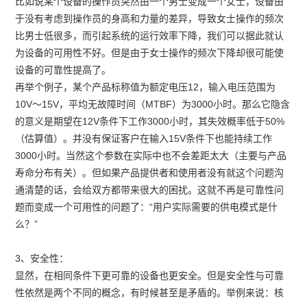
比如说某个设备的操作员突然由一个男士变成一个女士，设备由
于没有考虑到操作员的身高和力量的差异，导致女士操作的频次
比男士低很多，而引起系统的运行效率下降，我们可以据此就认
为设备的可用性不好。但是由于女士操作的频次下降却很可能使
设备的可靠性提高了。
再举个例子，某个产品标称值为额定电压12，输入电压范围为
10V～15V，平均无故障时间（MTBF）为3000小时。那么它隐含
的意义是期望在12V条件下工作3000小时，其失效概率低于50%
（估算值）。并没有保证客户在输入15V条件下也能持续工作
3000小时。当然这个参数在实际中也不会差距太大（主要与产品
寿命分布有关）。但如果产品提供者和使用者没有就这个问题沟
通清楚的话，会给双方都带来很大的困扰。这就不再是可靠性问
题而变成一个可用性的问题了：“用户实际需要的供电模式是什
么？”
3、安全性：
显然，在相同条件下更可靠的设备也更安全。但是安全性与可靠
性依然是两个不同的概念，有时候甚至是矛盾的。举例来说：核