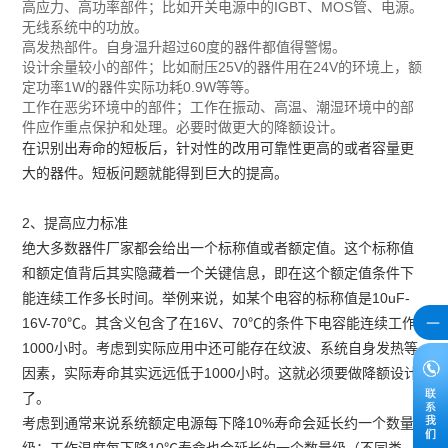
高应力、高功率部件；比如开关电源中的IGBT、MOS管、电源。
无线系统中的功放。
高发热部件。自身温升超过60度的器件都值得警惕。
设计余量较小的部件；比如耐压25V的器件用在24V的环境上，额
定功率1W的器件实际功耗0.9W等等。
工作在恶劣环境中的部件；工作在振动、高温、潮湿环境中的部
件应作重点保护和处理。必要时做更大的降额设计。
在识别出寿命的短板后，针对性的改用可靠性更高的或者容量更
大的器件。短板问题就能得到巨大的提高。
2、提高应力标准
绝大多数器件厂家都会给出一个标称值或者额定值。这个标称值
和额定值背后其实隐藏着一个关键信息，即在这个额定值条件下
能连续工作多长时间。举例来说，如某个电容的标称值是10uF-
16V-70℃。其含义包含了在16V、70℃的条件下电容能连续工作
1000小时。考虑到实际应用中还可能存在纹波、系统自身发热等
因素，实际寿命其实远远低于1000小时。这就必须要做降额设计
了。
考虑到通常来说系统额定电源每下降10%寿命会延长约一个数量
级；工作温度每下降10℃寿命也会延长约一个数量级（不同类