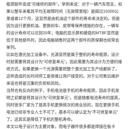
瓶颈部件变成“可维修的部件”。举例来说：对于一辆汽车而言，如
果以整车来看其平均无故障时间（无故障里程）是超过15000公
里或者12个月，这显然是由机油这个部件的寿命来决定的。但是
因为运行更换机油、更换刹车、皮带等保养措施的存在，一辆车
的设计寿命可以达到20年；电脑的显示屏和硬盘的MTBF显然是
低于其他部件的，因此电脑销售时这两个部件的质保期也经常会
单列。
比如在激光加工设备中，光源显然是属于整机的寿命瓶颈，设计
时就需要将其设计为“可修复单元”。因此需要为其设计为方便的维
修方式，如果更换一个光源需要把整个激光加工生产线都拆了，
这样造成的长时间停工是很难让用户接受的。对于公司售后维护
来说也将是沉重的负担和风险。
当然也有反向的例子，手机电池是手机的寿命瓶颈，因此手机发
明之初都是将其设计为“可修复单元”。但是随着电池寿命的提高，
同时很多厂家为了提高手机更换频次的商业目的，现在更换手机
电池已经非专业人士不可了，基本可以被认定为“不可修复单元”
了。这其实是降低了手机的整机寿命。
本文以电子设计为主要对象，而电子器件很多都是焊接在板卡