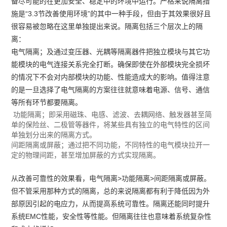
备尽可能的在更加安全、稳定中的环境中运行。严格来说隔离措
施是“3.3节改善使用环境”的其中一种手段，但由于其效果很好且
很容易被忽略在这里单独提出来说。隔离包括三个层次上的隔
离：
电气隔离；及通过变压器、光耦等隔离器件把独立模块与其它功
能模块的电气连接关系完全打断。确保即使在外部模块完全损坏
的情况下不会对内部模块的功能、性能造成大的影响。值得注意
的是一旦选择了电气隔离的方案往往就意味着电源、信号、通信
等所有环节都要隔离。
功能隔离；即采用磁珠、电感、滤波、去耦网络、触发器甚至简
单的保险丝、二极管等器件，将某些具有独立的电气特性的区间
单独划分出来的隔离方式。
间距隔离或屏蔽；通过把不同功能，不同特性的电气模块拉开一
定的物理间距，甚至增加屏蔽的方式实现隔离。
从改善可靠性的效果看，电气隔离>功能隔离>间距隔离或屏蔽。
但不管采用那种方式的隔离，总的来说隔离都有利于降低因为外
部原因引起的电应力，从而提高系统可靠性。隔离还能同时提升
系统EMC性能，安全性等性能。但隔离往往也意味着系统复杂性