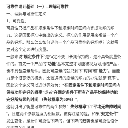
可靠性设计基础（一）–理解可靠性
一、理解与可靠性定义
1、可靠性：
可靠性只指产品在规定条件下和规定时间区间内完成功能的能
力。这是国家标准中给出的定义。标准的作用是用来衡量一个产
品的好坏。那么怎么如何评价一个产品可靠性的好坏呢？这就需
要对这个定义进行度量。
一般来说“
规定条件下
”是恒定不变且长期保持的，是不具备度量条
件的。首先一个产品的“
功能
”基本完整才可能被视为可用的产品，
也不具备度量条件。因此可度量的就只剩下“
时间
”和“
能力
“。而能
力是个很宽泛的概念，比较通行的度量的能力的办法就是”概率“。
因此这个定义可以近似等效为：
“在固定条件下和规定时间区间内
保持功能完好的概率”
或者”
在固定条件下所有产品平均保持功能
完好所持续的时间
（失效概率为50%）
“。
这就引出了衡量可靠性的两个参数：
失效概率
“和”
平均无故障时间
“。且这两个参数是互为相反数。值得注意的是，如果“
规定条件
”
发生变化，是允许可靠性下降的，但下降的趋势也是可靠性设计