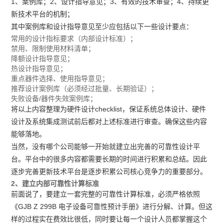
1、案例库；2、设计指导意见；3、有效的技术审查；4、持续更
新技术平台的机制；
其中案例库和设计指导意见至少应包括以下一些设计要点：
常用的设计指标要求（内部设计标准）；
禁用、限制使用材料清单；
降额设计指导意见；
热设计指导意见；
重点器件选择、使用指导意见；
推荐设计案例库（必须经过批量、长期验证）；
失败设备/器件失效案例库；
将以上内容整理为硬件设计checklist，保证系统总体设计、硬件
设计及系统集成测试前后都对上述标准进行审查。确保这些内容
能够落地。
当然，没有哪个公司能够一开始就建立出完善的可靠性设计平
台。平台中的很多内容都需要长期的时间进行积累和总结。因此
逐步完善更新技术平台是逐步积累公司核心竞争力的重要部分。
2、建立内部可靠性计算标准
前面说了，要建立一套完整的可靠性计算标准，必须严格依照
《GJB Z 299B 电子设备可靠性预计手册》进行分解、计算。但这
样的过程实在费效比很低，同时要让每一个设计人员都掌握这个