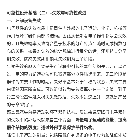
可靠性设计基础（二）–失效与可靠性改进
一、理解设备失效
电子器件的失效本质上是器件内外部的电子运动、化学、机械等
作用破坏了器件内部的结构。因此从长期看电子器件都是会失效
的，且失效概率大致符合量子技术的分布特点：随时间成指数分
布的关系。如果对失效的统计规律进行细分的话，还能将其分早
期失效、偶然失效期和损耗失效期为三个阶段。
早期失效的原因主要是生产过程中引起的器件结构差异，可以通
过一定的应力筛选办法可以将这部分器件筛选出来。第二阶段是
器件的主要工作的时期，失效率基本处于平稳的状态，失效主要
由偶然因素所造成。可以近似认为失效概率处在一个定值。到了
第三阶段器件进入损失失效期后，失效率迅速上升，这就是产品
的寿命“终了”。
那么既然失效是运动破坏了器件结构。反过来说要降低电子器件
的失效率的办法也就来自三个方面：
降低电子运动的能量；提高
器件结构的强度；通过外部手段保护器件结构
。
降低电子运动的能量；包括降低自身设备的电子应力和降低外部