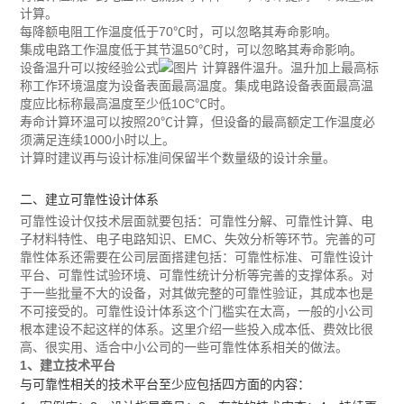
计算。
每降额电阻工作温度低于70℃时，可以忽略其寿命影响。
集成电路工作温度低于其节温50℃时，可以忽略其寿命影响。
设备温升可以按经验公式
计算器件温升。温升加上最高标
称工作环境温度为设备表面最高温度。集成电路设备表面最高温
度应比标称最高温度至少低10C℃时。
寿命计算环温可以按照20℃计算，但设备的最高额定工作温度必
须满足连续1000小时以上。
计算时建议再与设计标准间保留半个数量级的设计余量。
二、建立可靠性设计体系
可靠性设计仅技术层面就要包括：可靠性分解、可靠性计算、电
子材料特性、电子电路知识、EMC、失效分析等环节。完善的可
靠性体系还需要在公司层面搭建包括：可靠性标准、可靠性设计
平台、可靠性试验环境、可靠性统计分析等完善的支撑体系。对
于一些批量不大的设备，对其做完整的可靠性验证，其成本也是
不可接受的。可靠性设计体系这个门槛实在太高，一般的小公司
根本建设不起这样的体系。这里介绍一些投入成本低、费效比很
高、很实用、适合中小公司的一些可靠性体系相关的做法。
1、建立技术平台
与可靠性相关的技术平台至少应包括四方面的内容：