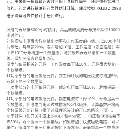
异。用来指导系统级的设计时由于其操作简单，还是很有实用价
值的。若要进行精确的可靠性估计计算，建议按照《GJB Z 299B
电子设备可靠性预计手册》进行。
风扇的寿命按5000小时估计，高品质的风扇寿命按不超过10000
小时估计。
外购模块电源寿命取以输出功率和工作温度的小值。以1000小时
为基础。每降额20%，寿命增加10倍；工作温度（表面温度）每
下降10℃寿命增加一个数量级；增加散热器寿命增加一个数量
级、增加风扇寿命增加2倍。
温度与敏感相关的元件。工作温度每下降10℃，元件寿命增加一
个数量级；
非功率部分的电压敏感元件。其工作环境的电压纹波每增加5%，
寿命下降一个数量级。
非功率部分的电压敏感元件。额定电压每下降10%，寿命提高一
个数量级。
非功率部分的电流敏感元件，额定电流每下降10%，寿命提高一
个数量级。但考虑到电流过载情况经常比较多，计算基数应将两
个数量级开始计算（做了过载理论设计的可以忽略这一项）。
功率器件（如开关电源上的IGBT和Mos管），电压和电流按每下
降30%，寿命提高一个数量级。如果增加了纹波吸收电路，可以
将估计值减少到电压和电流按每下降20%，寿命提高一个数量级