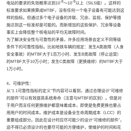
-8
-9
电站的要求的失效概率达到10
～10
以上（SIL5级）。这样的
标准要求如果换算成MTBF，没有任何一个电子设备有可能达到这
样的指标。但通过多个电子设备的并联、冗余、监视、保护等措
施达到这一标准却是可能的。而新增加的这些保护、冗余等设备
事实上会降低整个核电站的平均无故障时间。
为了解决安全性与可靠性的矛盾，许多应用场景会定义不同等级
条件下的可靠性指标。比如地铁车辆的规定：发生A类故障（人身
安全事故）的MTBF大于1百万小时、发生B类故障（停止运营）
的MTBF大于10万小时；发生C类故障（更换维修）的MTBF大于
1万小时。
4、可维护性：
从“1.1可靠性指标的定义”节内容可以看到，通过合理设计“可维修
的部件”可以有效提高系统寿命（注意与MTBF的区别）。但是对
于用户而言任何更换维护都意味着成本，即使是免费更换也要占
用用户的时间成本。维护成本是设备全生命周期成本（LCC）的
重要组成部分。因此在设计时应尽可能少的设计“可维修的部件”，
迫不得已必须设计的也要尽可能的方便维护，使维护的时间和花