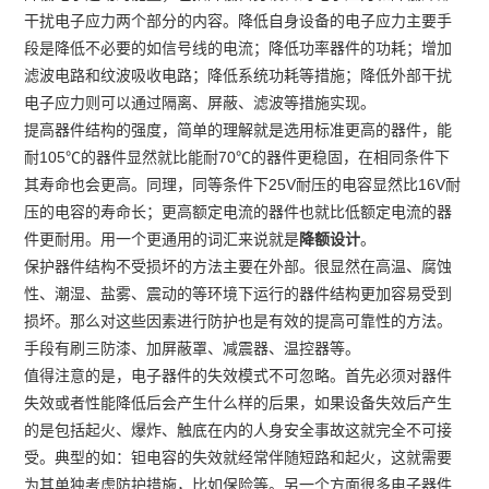
干扰电子应力两个部分的内容。降低自身设备的电子应力主要手
段是降低不必要的如信号线的电流；降低功率器件的功耗；增加
滤波电路和纹波吸收电路；降低系统功耗等措施；降低外部干扰
电子应力则可以通过隔离、屏蔽、滤波等措施实现。
提高器件结构的强度，简单的理解就是选用标准更高的器件，能
耐105℃的器件显然就比能耐70℃的器件更稳固，在相同条件下
其寿命也会更高。同理，同等条件下25V耐压的电容显然比16V耐
压的电容的寿命长；更高额定电流的器件也就比低额定电流的器
件更耐用。用一个更通用的词汇来说就是
降额设计
。
保护器件结构不受损坏的方法主要在外部。很显然在高温、腐蚀
性、潮湿、盐雾、震动的等环境下运行的器件结构更加容易受到
损坏。那么对这些因素进行防护也是有效的提高可靠性的方法。
手段有刷三防漆、加屏蔽罩、减震器、温控器等。
值得注意的是，电子器件的失效模式不可忽略。首先必须对器件
失效或者性能降低后会产生什么样的后果，如果设备失效后产生
的是包括起火、爆炸、触底在内的人身安全事故这就完全不可接
受。典型的如：钽电容的失效就经常伴随短路和起火，这就需要
为其单独考虑防护措施，比如保险等。另一个方面很多电子器件