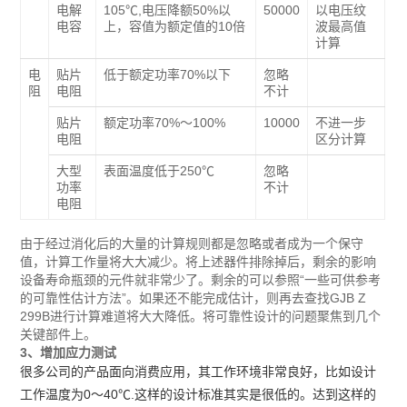
电解
105℃,电压降额50%以
50000
以电压纹
电容
上，容值为额定值的10倍
波最高值
计算
电
贴片
低于额定功率70%以下
忽略
阻
电阻
不计
贴片
额定功率70%～100%
10000
不进一步
电阻
区分计算
大型
表面温度低于250℃
忽略
功率
不计
电阻
由于经过消化后的大量的计算规则都是忽略或者成为一个保守
值，计算工作量将大大减少。将上述器件排除掉后，剩余的影响
设备寿命瓶颈的元件就非常少了。剩余的可以参照“一些可供参考
的可靠性估计方法”。如果还不能完成估计，则再去查找GJB Z
299B进行计算难道将大大降低。将可靠性设计的问题聚焦到几个
关键部件上。
3、增加应力测试
很多公司的产品面向消费应用，其工作环境非常良好，比如设计
工作温度为0～40℃.这样的设计标准其实是很低的。达到这样的