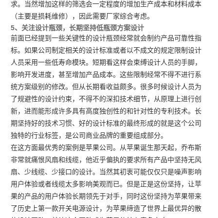
求。当然增加这样的筛选会一定程度的增加生产成本和材料成本
（主要是损耗维修），因此需要厂家综合考虑。
5、关注设计瓶颈，长期坚持低瓶颈方案设计
前面已经提到一些关键性的设计瓶颈经常就会制约产品可靠性指
标。如果公司制定相关的设计标准或者以不成文的规定限制设计
人员采用一些低寿命模块。短期看这样会束缚设计人员的手脚，
影响开发进度，甚至增加产品成本。这些限制经常不得不进行系
统方案级别的修改。但从长期看收益颇多。很多时候设计人员为
了规避性的设计约束，不得不的深扣技术细节，从原理上进行创
新，进而能形成许多具有高度独创性的和针对性的专利技术。长
期坚持好的技术习惯、好的设计标准的最终形成的就是这个公司
独特的行业标签，是公司商业品牌的重要组成部分。
在这方面最优秀的案例是苹果公司。从苹果诞生那天起，乔布斯
非常就痛恨风扇和线缆，他近乎偏执的要求所有产品中坚持无风
扇、少线缆、少接口的设计。当然其初衷可能仅仅只是噪声影响
用户体验或者线缆太多影响美观而已。但是正是这份坚持，让苹
果的产品的用户体验长期领先于对手，同时这份坚持为苹果带来
了历史上第一款开关电源设计，为苹果缔造了世界上最优异的散