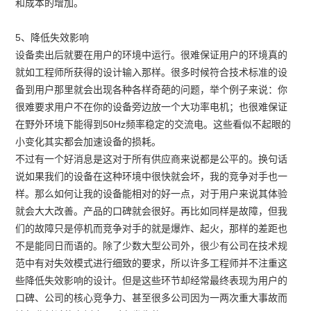
和成本的增加。
5、降低失效影响
设备卖出后就要在用户的环境中运行。很难保证用户的环境真的
就如工程师所获得的设计输入那样。很多时候符合技术标准的设
备到用户那里就会出现各种各样奇葩的问题，举个例子来说：你
很难要求用户不在你的设备旁边放一个大功率电机；也很难保证
在野外环境下能得到50Hz频率稳定的交流电。这些看似不起眼的
小变化其实都会加速设备的损耗。
不过有一个好消息是这对于所有供应商来说都是公平的。换句话
说如果我们的设备在这种环境中很快就会坏，我的竞争对手也一
样。那么如何让我的设备能相对的好一点，对于用户来说其体验
就会大大改善。产品的口碑就会很好。再比如同样是故障，但我
们的故障只是停机而竞争对手的就是爆炸、起火，那样的差距也
不是能同日而语的。除了少数大型公司外，很少有公司在技术规
范中有对失效模式进行细致的要求，所以许多工程师并不注重这
些降低失效影响的设计。但是这些环节却经常最终表现为用户的
口碑、公司的核心竞争力、甚至很多公司因为一两次重大事故而