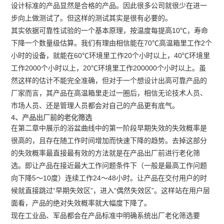
设计标准的产品显然是合格的产品。因此很多公司就很少在进一
步向上做测试了。但这样的测试其实是很有必要的。
其实依据可靠性试验的一个基本原理，按温度每提高10℃，寿命
下降一个数量级估算。我们有理由相信能在70℃高温箱里工作2个
小时的设备，就能在60℃环境里工作20个小时以上，40℃环境里
工作2000个小时以上，20℃环境里工作200000个小时以上。虽
然这样的估计不能完全准确，但对于一个想设计出高可靠产品的
厂家而言，其产品在高温箱里走过一圈后，相信无论技术人员、
市场人员、还是管理人员都会对自己的产品更有底气。
4、产品出厂前的老化筛选
在第二章中展示的浴盆曲线中的第一阶段早期失效的失效概率是
很高的，且存在随工作时间增加而快速下降的趋势。去掉这部分
的失效概率最直接最有效的方法就是在产品出厂前进行老化筛
选。即让产品在接近最大工作问题条件下（一般是最高工作问题
向下降5～10度）连续工作24～48小时。让产品在交付用户的时
候就直接跳过“早期失效区”，进入“偶然失效区”。这样站在用户层
面看，产品的绝对失效概率就大幅度下降了。
现在工业品、军品都会在产品标准中明确系统出厂老化筛选要