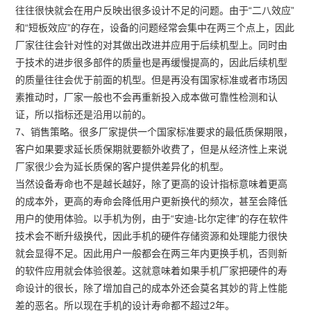
往往很快就会在用户反映出很多设计不足的问题。由于“二八效应”
和“短板效应”的存在，设备的问题经常会集中在两三个点上，因此
厂家往往会针对性的对其做出改进并应用于后续机型上。同时由
于技术的进步很多部件的质量也是再缓慢提高的，因此后续机型
的质量往往会优于前面的机型。但是再没有国家标准或者市场因
素推动时，厂家一般也不会再重新投入成本做可靠性检测和认
证，所以指标还是沿用以前的。
7、销售策略。很多厂家提供一个国家标准要求的最低质保期限，
客户如果要求延长质保期就要额外收费了，但是从经济性上来说
厂家很少会为延长质保的客户提供差异化的机型。
当然设备寿命也不是越长越好，除了更高的设计指标意味着更高
的成本外，更高的寿命会降低用户更新换代的频次，甚至会降低
用户的使用体验。以手机为例，由于“安迪-比尔定律”的存在软件
技术会不断升级换代，因此手机的硬件存储资源和处理能力很快
就会显得不足。因此用户一般都会在两三年内更换手机，否则新
的软件应用就会体验很差。这就意味着如果手机厂家把硬件的寿
命设计的很长，除了增加自己的成本外还会莫名其妙的背上性能
差的恶名。所以现在手机的设计寿命都不超过2年。