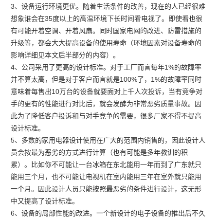
3、设备运行环境更优。随着生活条件的改善，现在的人已经很难
想象谁会在35度以上的高温环境下长时间看电视了。即使看也很
有可能开着空调、开着风扇。同时国家电网的改进、防雷措施的
升级等，都会大大提高设备的使用寿命（环境因素对设备寿命的
影响详细见本文后半部分的内容）。
4、公司采用了更高的设计标准。对于工厂而言每年1%的故障率
并不算太高，但是对于客户而言就是100%了，1%的故障率同时
意味着每售出10万台的设备就要面对上千人次投诉，当有竞争对
手的更有的性能进行对比后，就会发酵为非常恶劣质量事故。因
此为了降低客户投诉和与对手竞争的需要，很多厂家不得不提高
设计标准。
5、多数的家用电器设计使用在广大的范围内销售的，因此设计人
员会按最为恶劣的方式进行计算（也有可能是多年教训的积
累）。比如你不可能让一台冰箱在东北能用一年而到了广东就只
能用三个月，也不可能让电视机在室内能用三年在室外就只能用
一个月。因此设计人员只能按照最恶劣的条件进行设计，这无形
中又提高了设计标准。
6、设备的局部性能的改进。一个新设计的电子设备的推出后不久