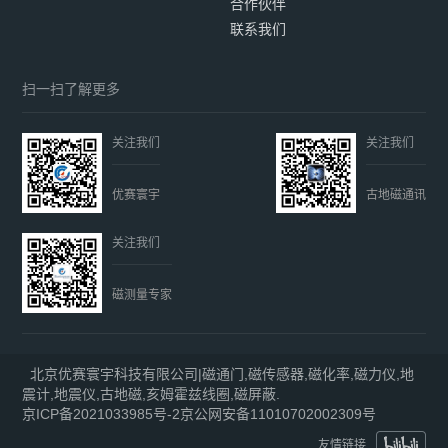
合作伙伴
联系我们
扫一扫了解更多
关注我们
关注我们
优赛寰宇
古地磁通讯
关注我们
磁测量专家
北京优赛寰宇科技有限公司|磁通门,磁传感器,磁化率,磁力仪,地
震计,地震仪,古地磁,亥姆霍兹线圈,磁屏蔽.
京ICP备2021033985号-2
京公网安备11010702002309号
友情链接