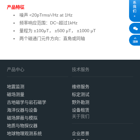
产品特征
噪声 <20pTrms/√Hz at 1Hz
频率响应范围：DC~超过1kHz
量程为 ±100μT， ±500 μT， ±1000 μT
两个磁通门元件方向：直角或同轴
产品中心
技术服务
地震监测
维修服务
磁场测量
标定测试
古地磁学与岩石磁学
野外勘测
海洋仪器与设备
设备租赁
关于我们
磁场屏蔽与模拟
地质与物探仪器
地球物理观测系统
企业愿景